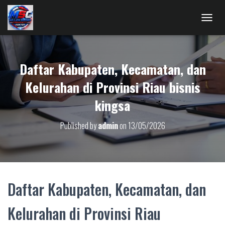
T
O
G
G
Daftar Kabupaten, Kecamatan, dan
L
E
Kelurahan di Provinsi Riau bisnis
N
A
kingsa
V
I
G
Published by
admin
on
13/05/2026
A
T
I
O
N
Daftar Kabupaten, Kecamatan, dan
Kelurahan di Provinsi Riau