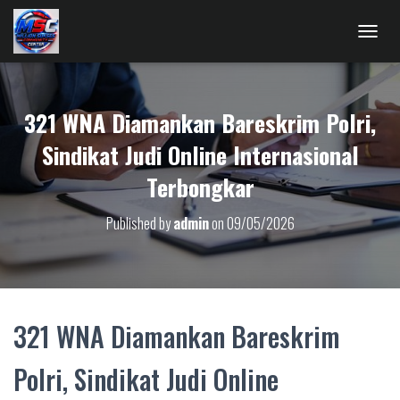
T
O
G
G
321 WNA Diamankan Bareskrim Polri,
L
E
Sindikat Judi Online Internasional
N
A
Terbongkar
V
I
G
Published by
admin
on
09/05/2026
A
T
I
O
N
321 WNA Diamankan Bareskrim
Polri, Sindikat Judi Online