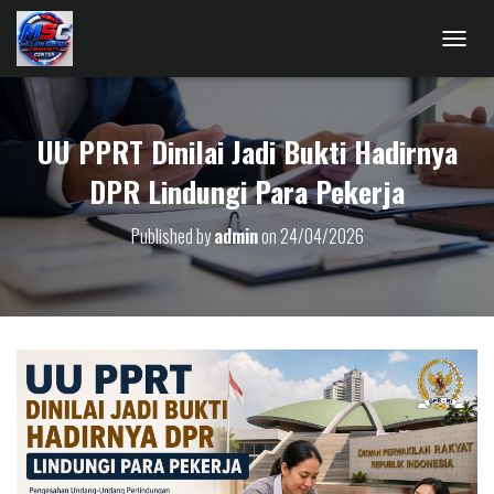
T
O
G
G
UU PPRT Dinilai Jadi Bukti Hadirnya
L
E
DPR Lindungi Para Pekerja
N
A
V
Published by
admin
on
24/04/2026
I
G
A
T
I
O
N