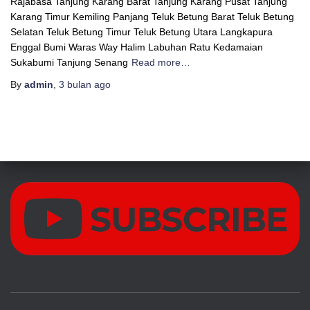
Rajabasa Tanjung Karang Barat Tanjung Karang Pusat Tanjung
Karang Timur Kemiling Panjang Teluk Betung Barat Teluk Betung
Selatan Teluk Betung Timur Teluk Betung Utara Langkapura
Enggal Bumi Waras Way Halim Labuhan Ratu Kedamaian
Sukabumi Tanjung Senang
Read more…
By
admin
,
3 bulan
ago