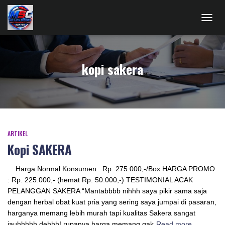
TOGG
NAVIG
kopi sakera
ARTIKEL
Kopi SAKERA
Harga Normal Konsumen : Rp. 275.000,-/Box HARGA PROMO
: Rp. 225.000,- (hemat Rp. 50.000,-) TESTIMONIAL ACAK
PELANGGAN SAKERA “Mantabbbb nihhh saya pikir sama saja
dengan herbal obat kuat pria yang sering saya jumpai di pasaran,
harganya memang lebih murah tapi kualitas Sakera sangat
jauhhhhh dehhh! rupanya harga memang gak
Read more…