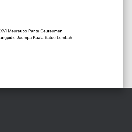
y XVI Meureubo Pante Ceureumen
langpidie Jeumpa Kuala Batee Lembah
…